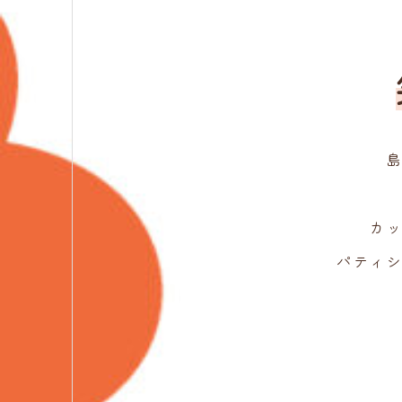
島
カ
パティ