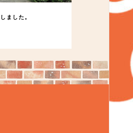
開しました。
ホームぺージを公
2024.04.27