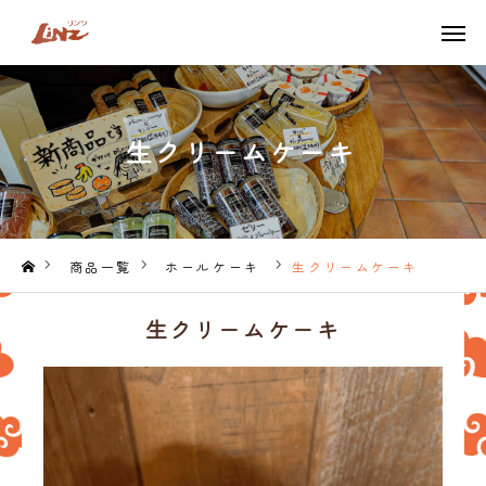
TEL
LINE
生クリームケーキ
ONLINE SHOP
TOP
LiNZのこだわり
商品一覧
ホールケーキ
生クリームケーキ
商品一覧
生クリームケーキ
季節限定商品
ネット販売はこちら
アクセス